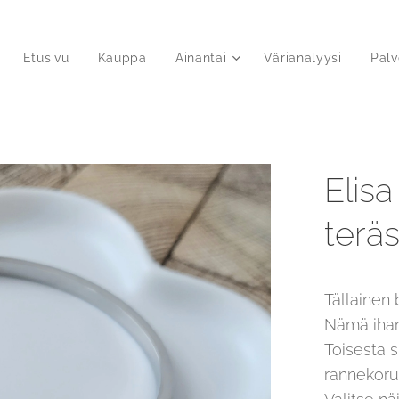
Etusivu
Kauppa
Ainantai
Värianalyysi
Palv
Elisa
terä
Tällainen
Nämä ihan
Toisesta 
rannekorut