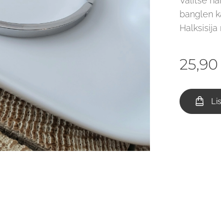
Valitse nä
banglen ka
Halksisija
25,90
Li