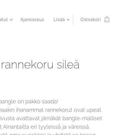
elut
Ajanvaraus
Lisää
Ostoskori
 rannekoru sileä
s
 bangle on pakko saada!
aakin ihanammat rannekorut ovat upeat.
sivusta avattavat jämäkät bangle-malliset
 Ainantailta eri tyyleissä ja väreissä.