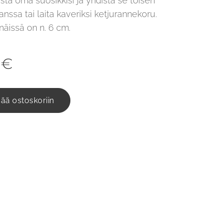
istä oma suosikkisi ja yhdistä se toisen
nssa tai laita kaveriksi ketjurannekoru.
 näissä on n. 6 cm.
€
sää ostoskoriin