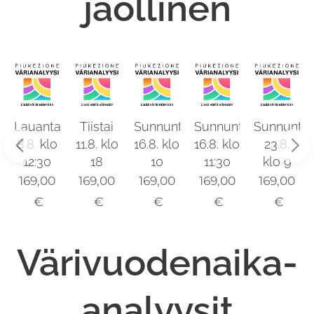
jaollinen
i
Lauantai
Tiistai
Sunnuntai
Sunnuntai
Sunnuntai
8.8. klo
11.8. klo
16.8. klo
16.8. klo
23.8.
12:30
18
10
11:30
klo 9
169,00
169,00
169,00
169,00
169,00
€
€
€
€
€
Värivuodenaika-
analyysit