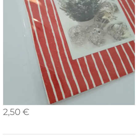
2,50
€