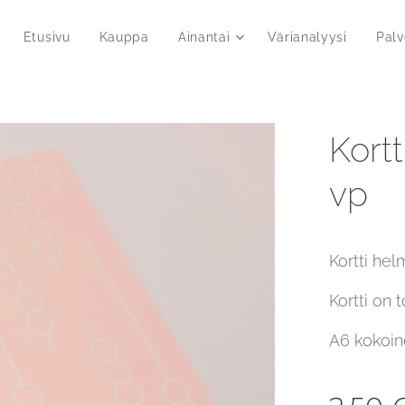
Etusivu
Kauppa
Ainantai
Värianalyysi
Palv
Kortt
vp
Kortti hel
Kortti on 
A6 kokoin