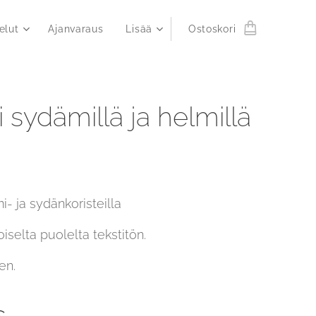
elut
Ajanvaraus
Lisää
Ostoskori
i sydämillä ja helmillä
mi- ja sydänkoristeilla
toiselta puolelta tekstitön.
en.