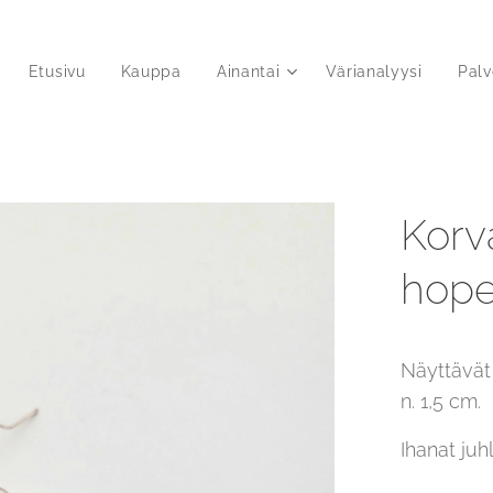
Etusivu
Kauppa
Ainantai
Värianalyysi
Palv
Korv
hope
Näyttävät 
n. 1,5 cm.
Ihanat juhl