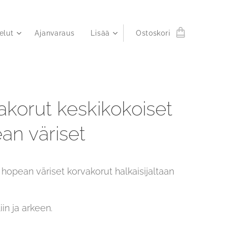
elut
Ajanvaraus
Lisää
Ostoskori
akorut keskikokoiset
an väriset
hopean väriset korvakorut halkaisijaltaan
iin ja arkeen.