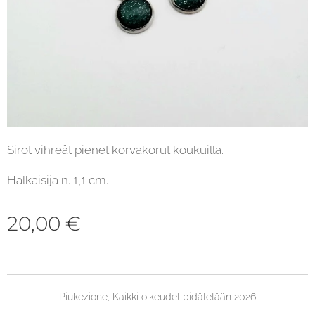
Sirot vihreät pienet korvakorut koukuilla.
Halkaisija n. 1,1 cm.
20,00
€
Piukezione, Kaikki oikeudet pidätetään 2026