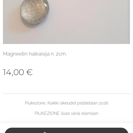
Magneetin halkaisija n. 2cm.
14,00
€
Piukezione, Kaikki oikeudet pidätetään 2026
PIUKEZIONE lisää väriä elämään